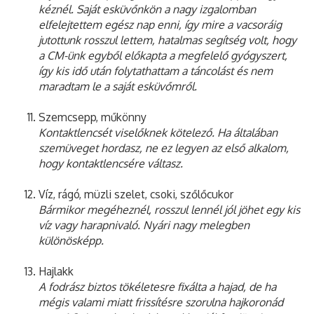
kéznél. Saját esküvőnkön a nagy izgalomban
elfelejtettem egész nap enni, így mire a vacsoráig
jutottunk rosszul lettem, hatalmas segítség volt, hogy
a CM-ünk egyből előkapta a megfelelő gyógyszert,
így kis idő után folytathattam a táncolást és nem
maradtam le a saját esküvőmről.
Szemcsepp, műkönny
Kontaktlencsét viselőknek kötelező. Ha általában
szemüveget hordasz, ne ez legyen az első alkalom,
hogy kontaktlencsére váltasz.
Víz, rágó, müzli szelet, csoki, szőlőcukor
Bármikor megéheznél, rosszul lennél jól jöhet egy kis
víz vagy harapnivaló. Nyári nagy melegben
különösképp.
Hajlakk
A fodrász biztos tökéletesre fixálta a hajad, de ha
mégis valami miatt frissítésre szorulna hajkoronád