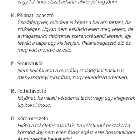
vagy 1-2 tincs elszabadulna, akkor jól fog jönni.
Pillanat ragasztó
Csodafegyver, mindent is képes a helyén tartani, ha
szükséges. Ugyan nem esküvőn esett meg velem, de
a magassarkú cipőmmel szerencsétlenül léptem, így
felvált a talpa egy kis helyen. Pillanatragasztó elő és
meg volt mentve az este.
Sminktükör
Nem kell folyton a mosdóig szaladgálni hatalmas
menyasszonyi ruhádban, hogy ellenőrizd sminked.
Folteltávolító
Jól jöhet, ha valaki véletlenül leönt vagy egy kisgyerek
tapicskol össze.
Körömreszelő
Hiába a tökéletes manikűr, ha véletlenül beszakad a
körmöd, így nem ezen fogsz egész este bosszankodni
és mindenbe beleakadni.