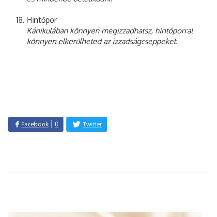
Hintőpor
Kánikulában könnyen megizzadhatsz, hintőporral
könnyen elkerülheted az izzadságcseppeket.
Facebook
0
Twitter