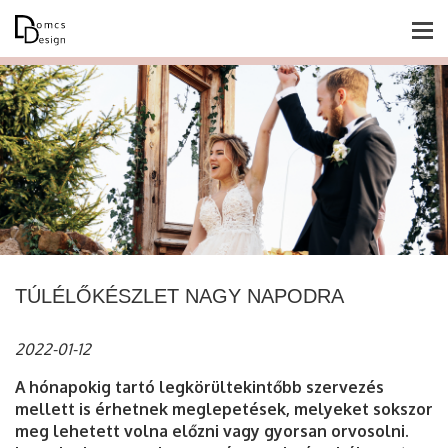
Főoldal
Rólam
Blog
Esküvő
Baby & gyermek
Poszterek
TÚLÉLŐKÉSZLET NAGY NAPODRA
Lánybúcsú / legénybúcsú
2022-01-12
Grafikai tervezés
A hónapokig tartó legkörültekintőbb szervezés
mellett is érhetnek meglepetések, melyeket sokszor
Fényképes ajándéktárgyak
meg lehetett volna előzni vagy gyorsan orvosolni.