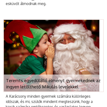
esküvőt álmodnak meg.
Teremts egyedülálló élményt gyermekednek az
ingyen letölthető Mikulás levelekkel
A Karácsony minden gyermek számára különleges
időszak, és mi, szülők mindent megteszünk, hogy a
kicsik számára emlékezetes és varázslatos legyen.