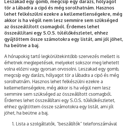
Leszakad egy gomb, megcsíp egy darázs, hólyagot
tör a lábadra a cipő és még sorolhatnám. Hasznos
Rendelés menete
lehet felkészülni ezekre a kellemetlenségekre, még
akkor is ha végül nem lesz semmire sem szükséged
Kapcsolat
az összeállított csomagból. Érdemes lehet
összeállítani egy S.O.S. túlélőkészletet, ehhez
gyűjtöttem össze számotokra egy listát, ami jól jöhet,
ha beütne a baj.
A hónapokig tartó legkörültekintőbb szervezés mellett is
érhetnek meglepetések, melyeket sokszor meg lehetett
volna előzni vagy gyorsan orvosolni. Leszakad egy gomb,
megcsíp egy darázs, hólyagot tör a lábadra a cipő és még
sorolhatnám. Hasznos lehet felkészülni ezekre a
kellemetlenségekre, még akkor is ha végül nem lesz
semmire sem szükséged az összeállított csomagból.
Érdemes lehet összeállítani egy S.O.S. túlélőkészletet,
ehhez gyűjtöttem össze számotokra egy listát, ami jól
jöhet, ha beütne a baj.
Lista a szolgáltatók, “beszállítók” telefonszámával