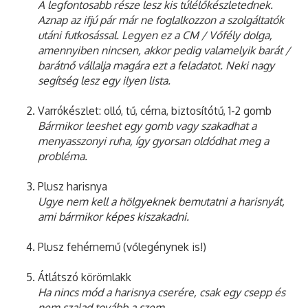
A legfontosabb része lesz kis túlélőkészletednek.
Aznap az ifjú pár már ne foglalkozzon a szolgáltatók
utáni futkosással. Legyen ez a CM / Vőfély dolga,
amennyiben nincsen, akkor pedig valamelyik barát /
barátnő vállalja magára ezt a feladatot. Neki nagy
segítség lesz egy ilyen lista.
Varrókészlet: olló, tű, cérna, biztosítótű, 1-2 gomb
Bármikor leeshet egy gomb vagy szakadhat a
menyasszonyi ruha, így gyorsan oldódhat meg a
probléma.
Plusz harisnya
Ugye nem kell a hölgyeknek bemutatni a harisnyát,
ami bármikor képes kiszakadni.
Plusz fehérnemű (vőlegénynek is!)
Átlátszó körömlakk
Ha nincs mód a harisnya cserére, csak egy csepp és
nem szalad tovább a szem.