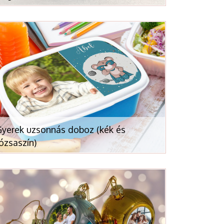
yerek uzsonnás doboz (kék és
ózsaszín)