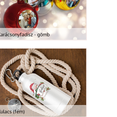
Karácsonyfadísz - gömb
ulacs (fém)