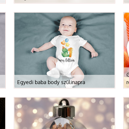
G
Egyedi baba body szülinapra
r