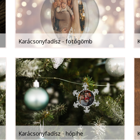
Karácsonyfadísz - fotógömb
Karácsonyfadísz - hópihe
K