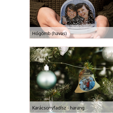
Hógömb (havas)
Karácsonyfadísz - harang