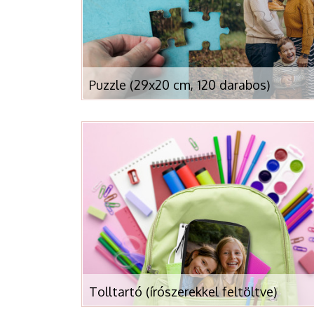
Puzzle (29x20 cm, 120 darabos)
Tolltartó (írószerekkel feltöltve)