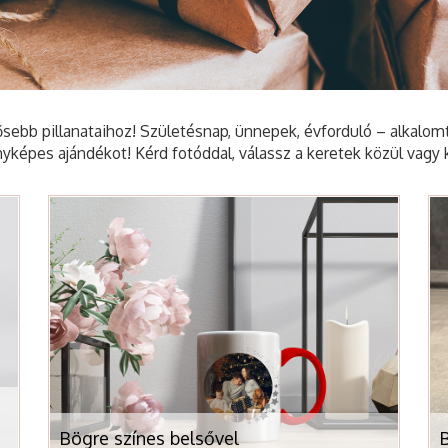
sebb pillanataihoz! Születésnap, ünnepek, évforduló – alkalom
nyképes ajándékot! Kérd fotóddal, válassz a keretek közül vagy 
Bögre színes belsővel
B