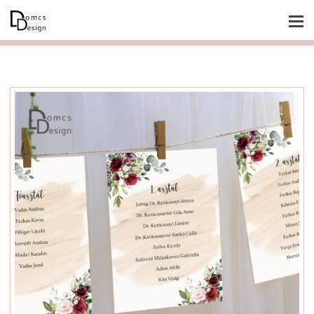
Főoldal
Rólam
Blog
Esküvő
Baby & gyermek
Poszterek
Lánybúcsú / legénybúcsú
Grafikai tervezés
Fényképes ajándéktárgyak