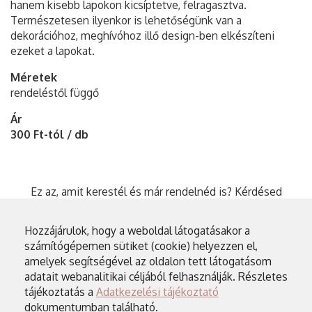
hanem kisebb lapokon kicsíptetve, felragasztva.
Természetesen ilyenkor is lehetőségünk van a
dekorációhoz, meghívóhoz illő design-ben elkészíteni
ezeket a lapokat.
Méretek
rendeléstől függő
Ár
300 Ft-tól / db
Ez az, amit kerestél és már rendelnéd is? Kérdésed
vagy egyedi elképzelésed van? Küldj üzenetet és
megbeszéljük!
Hozzájárulok, hogy a weboldal látogatásakor a
számítógépemen sütiket (cookie) helyezzen el,
Üzenetet küldök
amelyek segítségével az oldalon tett látogatásom
adatait webanalitikai céljából felhasználják. Részletes
tájékoztatás a
Adatkezelési tájékoztató
dokumentumban található.