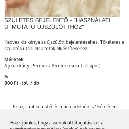
SZÜLETÉS BEJELENTŐ - "HASZNÁLATI
ÚTMUTATÓ ÚJSZÜLÖTTHÖZ"
Kedves kis kártya az újszülött bejelentéséhez. Tökéletes a
születés utáni első fotók elkészítéséhez.
Méretek
A jelen kártya 55 mm x 85 mm (csukott állapot)
Ár
800 Ft -tól / db
Ez az, amit kerestél és már rendelnéd is? Kérdésed
vagy egyedi elképzelésed van? Küldj üzenetet és
megbeszéljük!
Hozzájárulok, hogy a weboldal látogatásakor a
számítógépemen sütiket (cookie) helyezzen el,