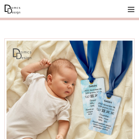
Főoldal
Rólam
Blog
Esküvő
Baby & gyermek
Poszterek
Lánybúcsú / legénybúcsú
Grafikai tervezés
Fényképes ajándéktárgyak